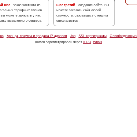
ой шаг
- заказ хостинга из
Шаг третий
- создание сайта. Вы
агаемых тарифных планов.
можете заказать сайт любой
 вы можете заказать у нас
сложности, связавшись с нашим
овку выделенного сервера.
специалистом.
ов
·
Аренда, покупка и продажа IP-адресов
·
Job
·
SSL-сертификаты
·
Освобождающие
Домен зарегистрирован через
i7.RU
.
Whois