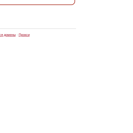
ся домены
·
Прокси