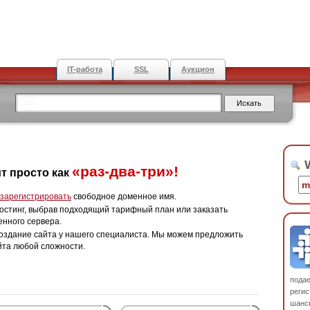
IT-работа
SSL
Аукцион
W
«раз-два-три»!
т просто как
зарегистрировать
свободное доменное имя.
остинг, выбрав подходящий тарифный план или заказать
енного сервера.
оздание сайта у нашего специалиста. Мы можем предложить
йта любой сложности.
пода
регис
шанс